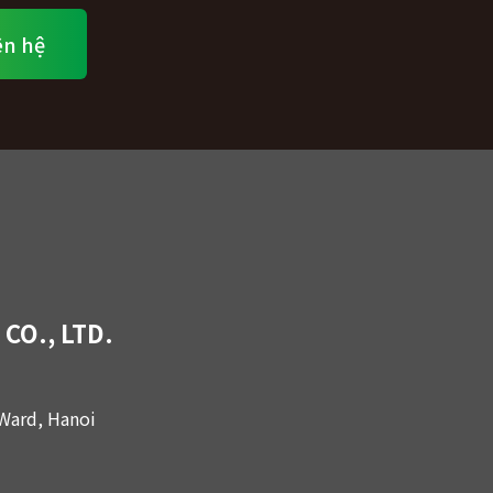
ên hệ
CO., LTD.
 Ward, Hanoi