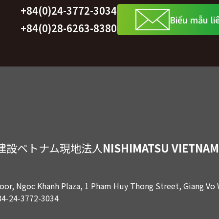
+84(0)24-3772-3034
Biểu mẫu li
M
+84(0)28-6263-8380
建設ベトナム現地法人
NISHIMATSU VIETNAM 
loor, Ngoc Khanh Plaza, 1 Pham Huy Thong Street, Giang Vo
84-24-3772-3034