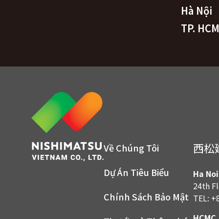
Hà Nội
TP. HC
西松
Về Chúng Tôi
Dự Án Tiêu Biểu
Ha Noi
24th F
Chính Sách Bảo Mật
TEL: +
HCMC